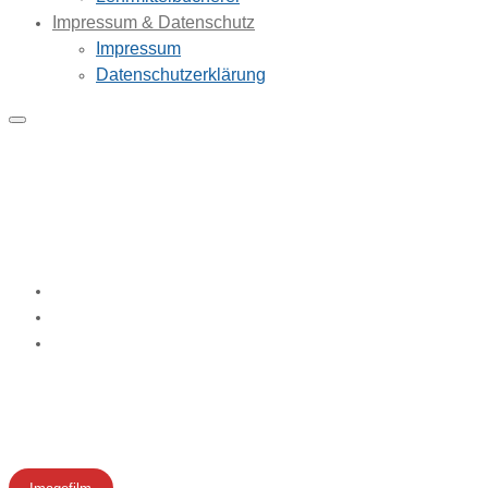
Impressum & Datenschutz
Impressum
Datenschutzerklärung
Imagefilm und neue
Schulbroschüre
Home
Schule
Imagefilm und neue Schulbroschüre
Imagefilm